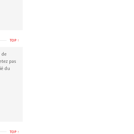
TOP ↑
s de
etez pas
ié du
TOP ↑