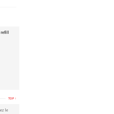
refill
TOP ↑
ez le