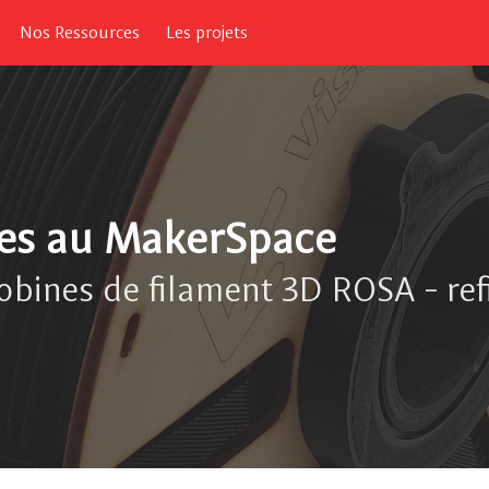
Nos Ressources
Les projets
nes au MakerSpace
bines de filament 3D ROSA - refi