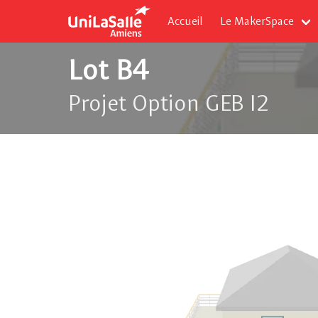
Accueil
Le MakerSpace
Lot B4
Projet Option GEB I2