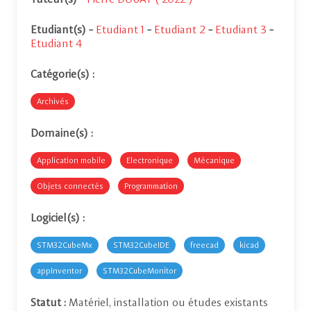
Etudiant(s)
-
Etudiant 1
-
Etudiant 2
-
Etudiant 3
-
Etudiant 4
Catégorie(s) :
Archivés
Domaine(s) :
Application mobile
Electronique
Mécanique
Objets connectés
Programmation
Logiciel(s) :
STM32CubeMx
STM32CubeIDE
freecad
kicad
appInventor
STM32CubeMonitor
Statut :
Matériel, installation ou études existants