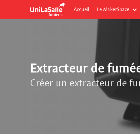
Accueil
Le MakerSpace
Extracteur de fumé
Créer un extracteur de fum