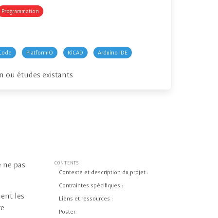
Programmation
Code
PlatformIO
KiCAD
Arduino IDE
on ou études existants
e ne pas
CONTENTS
Contexte et description du projet :
Contraintes spécifiques :
ment les
Liens et ressources :
re
Poster