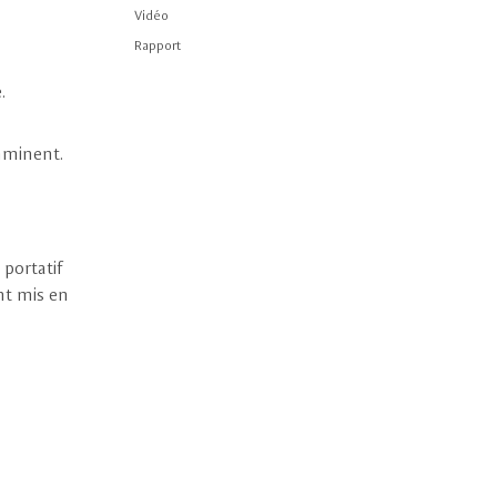
Vidéo
Rapport
.
imminent.
 portatif
nt mis en