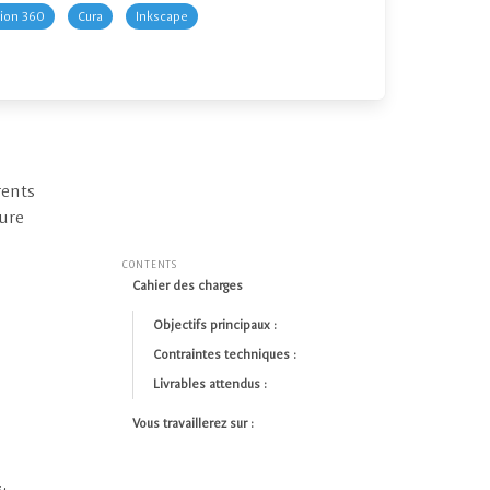
ion 360
Cura
Inkscape
rents
ture
CONTENTS
Cahier des charges
Objectifs principaux :
Contraintes techniques :
Livrables attendus :
Vous travaillerez sur :