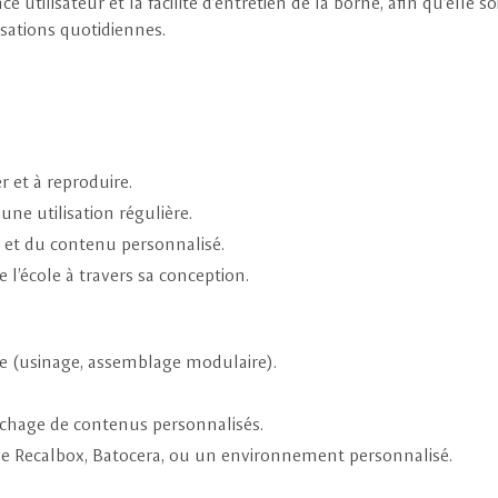
utilisateur et la facilité d’entretien de la borne, afin qu’elle so
isations quotidiennes.
 et à reproduire.
ne utilisation régulière.
 et du contenu personnalisé.
l’école à travers sa conception.
ée (usinage, assemblage modulaire).
affichage de contenus personnalisés.
pe Recalbox, Batocera, ou un environnement personnalisé.