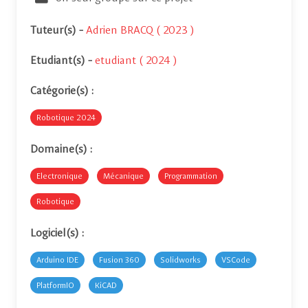
Tuteur(s)
-
Adrien BRACQ ( 2023 )
Etudiant(s)
-
etudiant ( 2024 )
Catégorie(s) :
Robotique 2024
Domaine(s) :
Electronique
Mécanique
Programmation
Robotique
Logiciel(s) :
Arduino IDE
Fusion 360
Solidworks
VSCode
PlatformIO
KiCAD